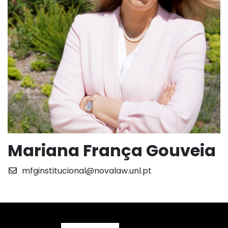
Mariana França Gouveia
mfginstitucional@novalaw.unl.pt