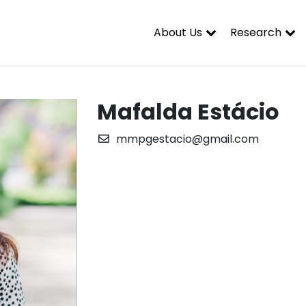
About Us
Research
Mafalda Estácio
mmpgestacio@gmail.com