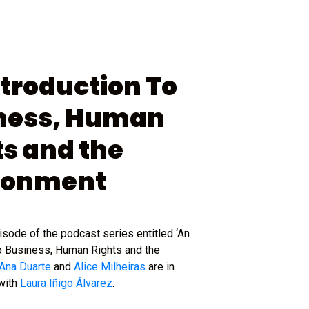
ntroduction To
ness, Human
ts and the
ronment
episode of the podcast series entitled ‘An
to Business, Human Rights and the
Ana Duarte
and
Alice Milheiras
are in
with
Laura Iñigo Álvarez
.