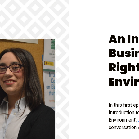
An I
Busi
Righ
Envi
In this first 
Introduction 
Environment’,
conversation 