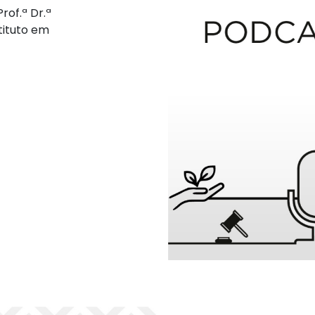
rof.ª Dr.ª
tituto em