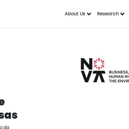
About Us
Research
e
sas
a da